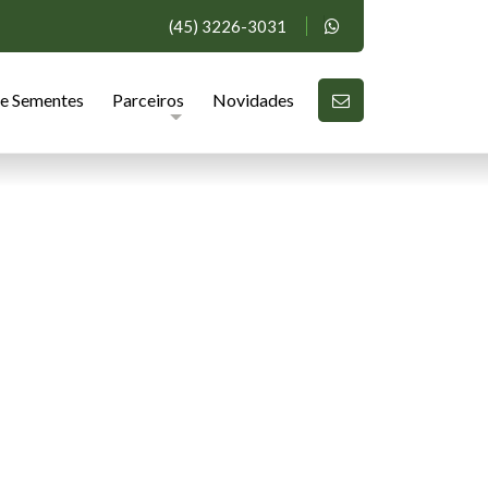
(45) 3226-3031
de Sementes
Parceiros
Novidades