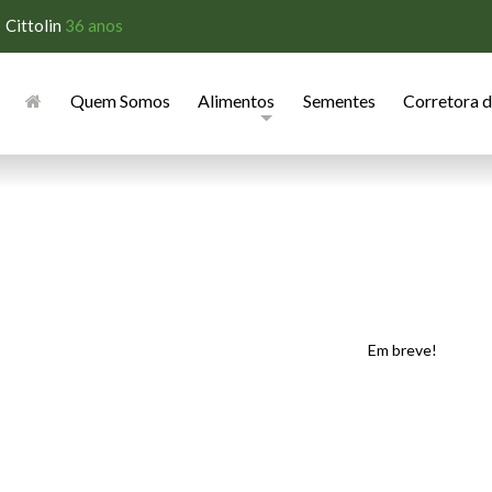
Cittolin
36 anos
Quem Somos
Alimentos
Sementes
Corretora 
Em breve!